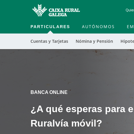
Quie
PARTICULARES
AUTÓNOMOS
EM
Cuentas y Tarjetas
Nómina y Pensión
Hipot
Cargando contenido, por favor espere...
Cargando contenido, por favor espere...
BANCA ONLINE
¿A qué esperas para em
Ruralvía móvil?