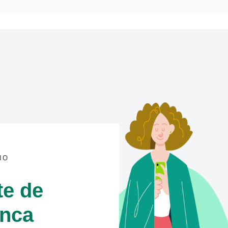
IO
te de
anca