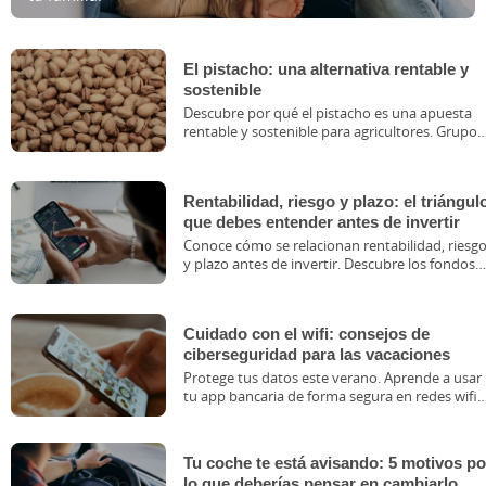
El pistacho: una alternativa rentable y
sostenible
Descubre por qué el pistacho es una apuesta
rentable y sostenible para agricultores. Grupo
Caja Rural te ayuda con financiación y apoyo
técnico.
Rentabilidad, riesgo y plazo: el triángul
que debes entender antes de invertir
Conoce cómo se relacionan rentabilidad, riesg
y plazo antes de invertir. Descubre los fondos
de inversión de Grupo Caja Rural.
Cuidado con el wifi: consejos de
ciberseguridad para las vacaciones
Protege tus datos este verano. Aprende a usar
tu app bancaria de forma segura en redes wifi
públicas y viaja con tranquilidad con Ruralvía.
Tu coche te está avisando: 5 motivos po
lo que deberías pensar en cambiarlo