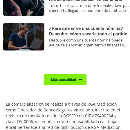
Tu coche te avisa: descubre 5 señales clave par
saber si ha llegado el momento de cambiarlo.
Compara opciones con Caja Rural.
¿Para qué sirve una cuenta nómina?
Descubre cómo sacarle todo el partido
Descubre cómo una cuenta nómina puede
ayudarte a ahorrar, organizar tus finanzas y
acceder a ventajas exclusivas con Grupo Caja
Rural.Descubre cómo una cuenta nómina
puede ayudarte a ahorrar, organizar tus
finanzas y acceder a ventajas exclusivas con
Grupo Caja Rural.
Más actualidad
La comercialización se realiza a través de RGA Mediación
como Operador de Banca-Seguros Vinculado, inscrito en el
registro de mediadores de la DGSFP con CIF A79490264 y
clave OV-0006, y con póliza de responsabilidad civil. Caja
Rural pertenece a la red de distribución de RGA Mediación