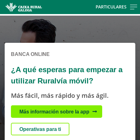
Skip to main contentt
PARTICULARES
Cargando contenido, por favor espere...
Cargando contenido, por favor espere...
BANCA ONLINE
¿A qué esperas para empezar a
utilizar Ruralvía móvil?
Más fácil, más rápido y más ágil.
Más información sobre la app
Operativas para ti