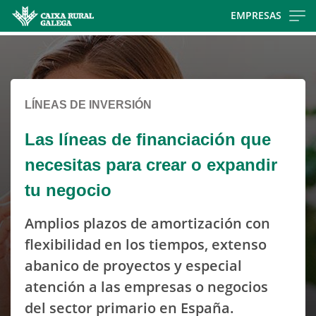
Skip
EMPRESAS
to
Cargando
main
contenido,
contentt
por
favor
LÍNEAS DE INVERSIÓN
espere...
Las líneas de financiación que
necesitas para crear o expandir
tu negocio
Amplios plazos de amortización con
flexibilidad en los tiempos, extenso
abanico de proyectos y especial
atención a las empresas o negocios
del sector primario en España.