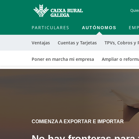
Quie
PARTICULARES
AUTÓNOMOS
EMP
Ventajas
Cuentas y Tarjetas
TPVs, Cobros y 
Poner en marcha mi empresa
Ampliar o reform
Cargando
contenido,
por
favor
espere...
COMIENZA A EXPORTAR E IMPORTAR
No hay fronteras para