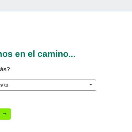
s en el camino...
tás?
resa
i