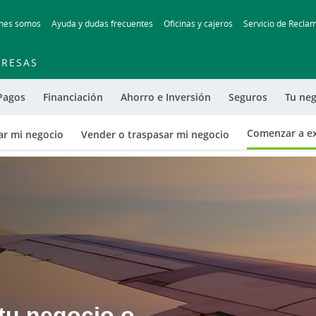
Skip
nes somos
Ayuda y dudas frecuentes
Oficinas y cajeros
Servicio de Recla
to
main
contentt
RESAS
Pagos
Financiación
Ahorro e Inversión
Seguros
Tu neg
Comenzar a e
ar mi negocio
Vender o traspasar mi negocio
 tu negocio o