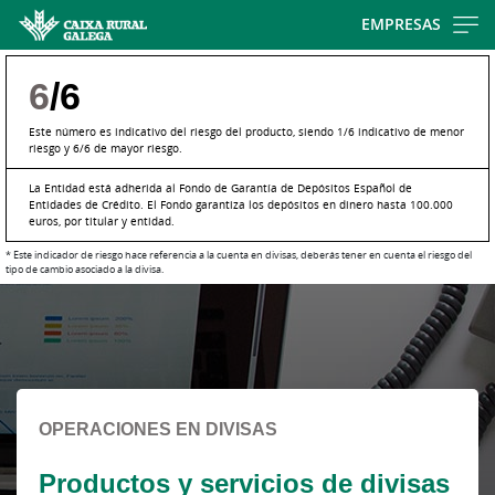
Skip
EMPRESAS
to
main
6
/6
contentt
Este número es indicativo del riesgo del producto, siendo 1/6 indicativo de menor
riesgo y 6/6 de mayor riesgo.
La Entidad está adherida al Fondo de Garantía de Depósitos Español de
Entidades de Crédito. El Fondo garantiza los depósitos en dinero hasta 100.000
euros, por titular y entidad.
* Este indicador de riesgo hace referencia a la cuenta en divisas, deberás tener en cuenta el riesgo del
tipo de cambio asociado a la divisa.
Cargando
contenido,
por
favor
espere...
OPERACIONES EN DIVISAS
Productos y servicios de divisas