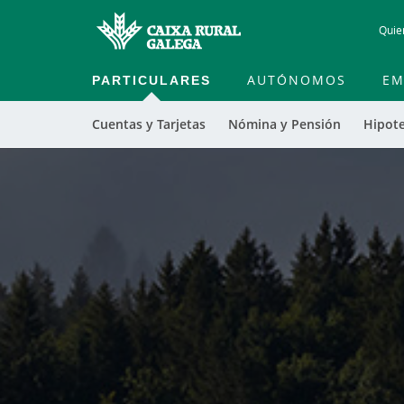
Quie
PARTICULARES
AUTÓNOMOS
EM
Cuentas y Tarjetas
Nómina y Pensión
Hipot
Cargando
contenido,
por
favor
espere...