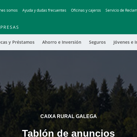
Skip
nes somos
Ayuda y dudas frecuentes
Oficinas y cajeros
Servicio de Recla
to
main
contentt
PRESAS
ecas y Préstamos
Ahorro e Inversión
Seguros
Jóvenes e I
CAIXA RURAL GALEGA
Tablón de anuncios