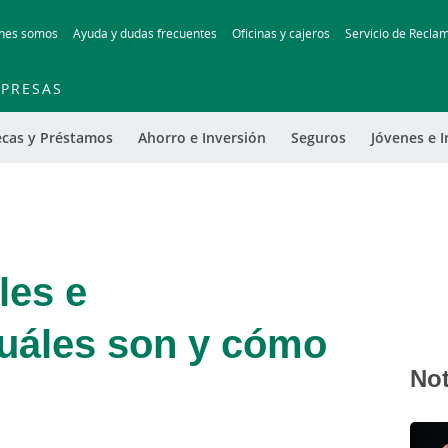
Skip
nes somos
Ayuda y dudas frecuentes
Oficinas y cajeros
Servicio de Recla
to
main
contentt
PRESAS
ecas y Préstamos
Ahorro e Inversión
Seguros
Jóvenes e I
les e
Cuáles son y cómo
Not