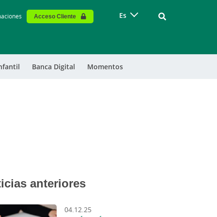
Vinculo - Buscar
Es
maciones
Acceso Cliente
nfantil
Banca Digital
Momentos
icias anteriores
04.12.25