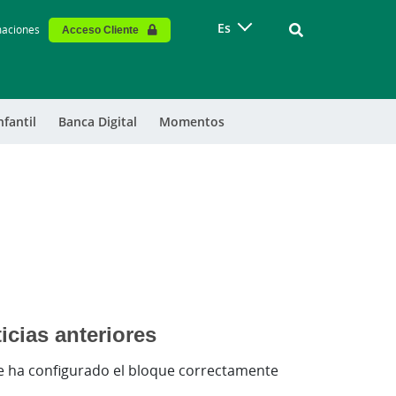
Vinculo - Buscar
Es
maciones
Acceso Cliente
nfantil
Banca Digital
Momentos
icias anteriores
e ha configurado el bloque correctamente