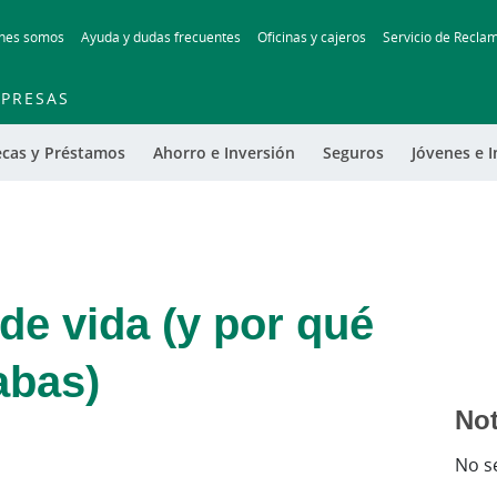
Skip
nes somos
Ayuda y dudas frecuentes
Oficinas y cajeros
Servicio de Recla
to
main
contentt
PRESAS
ecas y Préstamos
Ahorro e Inversión
Seguros
Jóvenes e I
de vida (y por qué
abas)
Not
No s